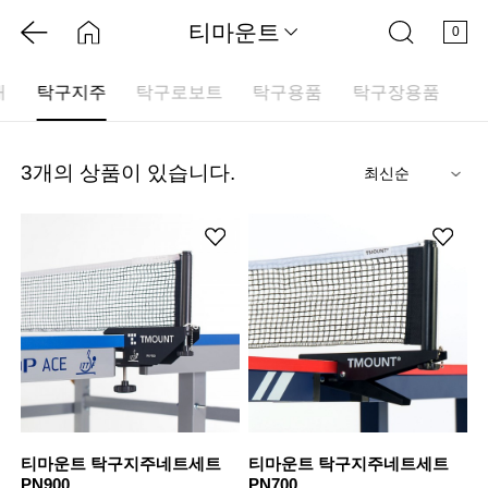
티마운트
0
대
탁구지주
탁구로보트
탁구용품
탁구장용품
3
개의 상품이 있습니다.
기
티마운트 탁구지주네트세트
티마운트 탁구지주네트세트
PN900
PN700