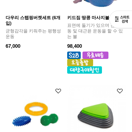
다우리 스텝핑버켓세트 (6개
키드짐 땅콩 마사지볼
입)
표면에 돌기가 있으며 근력운
균형감각을 키줘주는 평행성
동 및 대근윤 운동을 할 수 있
운동
는 볼
67,000
98,400