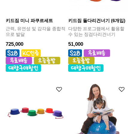
키드짐 미니 파쿠르세트
키드짐 돌다리건너기 (6개입)
근력, 유연성 및 감각을 종합적
다양한 프로그램에서 활용할
으로 발달
수 있는 징검다리건너기
725,000
51,000