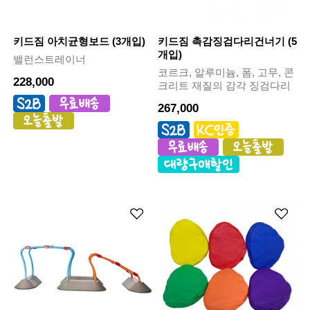
키드짐 아치균형보드 (3개입)
키드짐 촉감징검다리건너기 (5
개입)
밸런스트레이너
코르크, 알루미늄, 폼, 고무, 콘
228,000
크리트 재질의 감각 징검다리
267,000