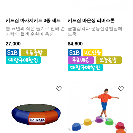
키드짐 마사지키트 3종 세트
키드짐 바운싱 리버스톤
볼 표면의 작은 돌기로 인해 손
균형감각과 운동신경발달에
가락의 혈액 순환이 촉진
도움
27,000
84,600