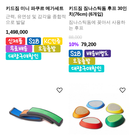
키드짐 미니 파쿠르 메가세트
키드짐 짐나스틱돔 후프 30인
치(76cm) (6개입)
근력, 유연성 및 감각을 종합적
으로 발달
짐나스틱돔에 꽂아서 사용하
는 후프
1,498,000
88,000
10%
79,200