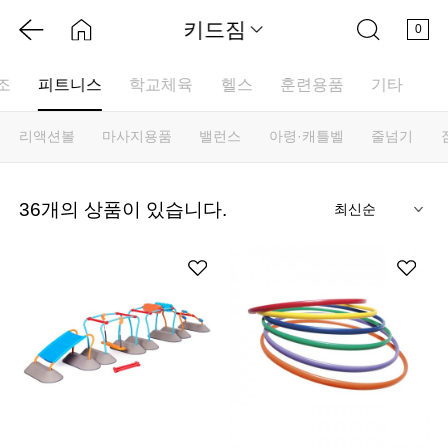
키드짐
0
조
피트니스
학교체육
헬스
훈련용품
기타
리액션볼
마사지용품
밸런스
아령·캐틀벨
줄넘기
기
36
개의 상품이 있습니다.