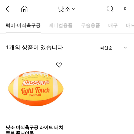
낫소
0
럭비·미식축구공
메디컬용품
무술용품
배구
배
1
개의 상품이 있습니다.
기
낫소 미식축구공 라이트 터치
풋볼 주니어용