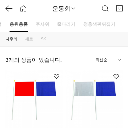
운동회
0
점
응원용품
주사위
줄다리기
청홍색판뒤집기
다우리
새로
SK
기
3
개의 상품이 있습니다.