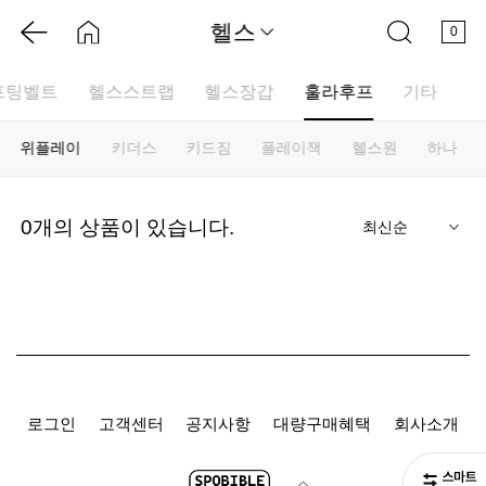
헬스
0
프팅벨트
헬스스트랩
헬스장갑
훌라후프
기타
위플레이
키더스
키드짐
플레이잭
헬스원
하나
기
0
개의 상품이 있습니다.
로그인
고객센터
공지사항
대량구매혜택
회사소개