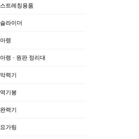
스트레칭용품
슬라이더
아령
아령 · 원판 정리대
악력기
역기봉
완력기
요가링