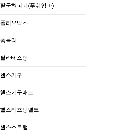
팔굽혀펴기(푸쉬업바)
폴리오박스
폼롤러
필라테스링
헬스기구
헬스기구매트
헬스리프팅벨트
헬스스트랩