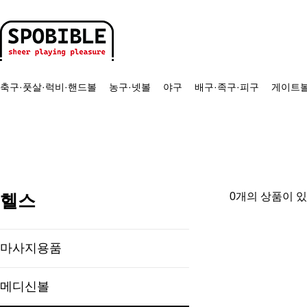
축구·풋살·럭비·핸드볼
농구·넷볼
야구
배구·족구·피구
게이트볼
헬스
0개의 상품이 
마사지용품
메디신볼