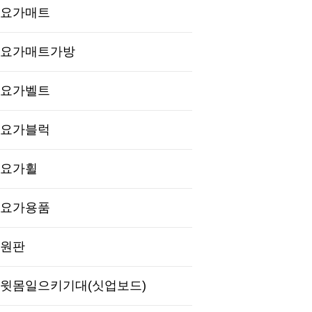
요가매트
요가매트가방
요가벨트
요가블럭
요가휠
요가용품
원판
윗몸일으키기대(싯업보드)