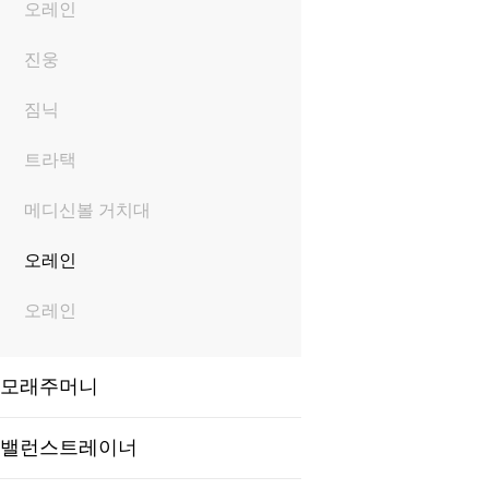
오레인
진웅
짐닉
트라택
메디신볼 거치대
오레인
오레인
모래주머니
밸런스트레이너