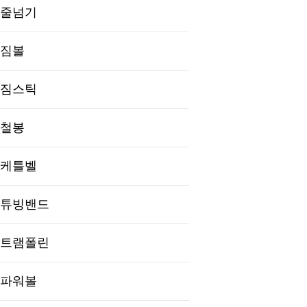
줄넘기
짐볼
짐스틱
철봉
케틀벨
튜빙밴드
트램폴린
파워볼