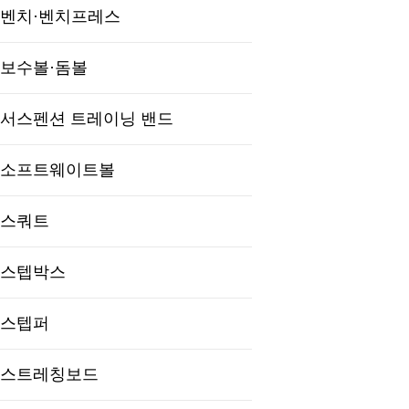
벤치·벤치프레스
보수볼·돔볼
서스펜션 트레이닝 밴드
소프트웨이트볼
스쿼트
스텝박스
스텝퍼
스트레칭보드