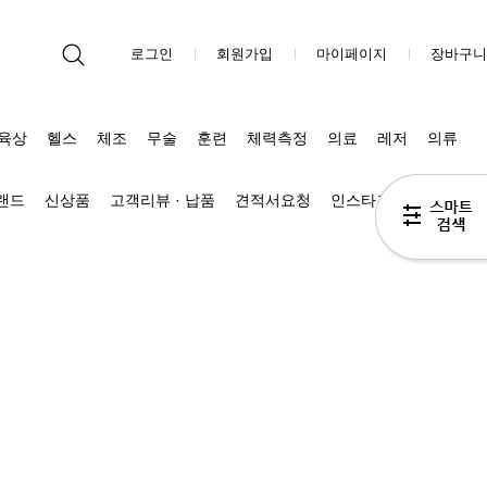
로그인
회원가입
마이페이지
장바구니
육상
헬스
체조
무술
훈련
체력측정
의료
레저
의류
브랜드
신상품
고객리뷰 · 납품
견적서요청
인스타그램
블로그 Π