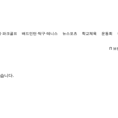
·파크골프
배드민턴·탁구·테니스
뉴스포츠
학교체육
운동회
Π 
있습니다.