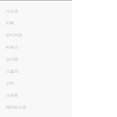
니스포
리복
바디아트
비넥스
쇼다운
스킬즈
스타
스파트
에버라스트