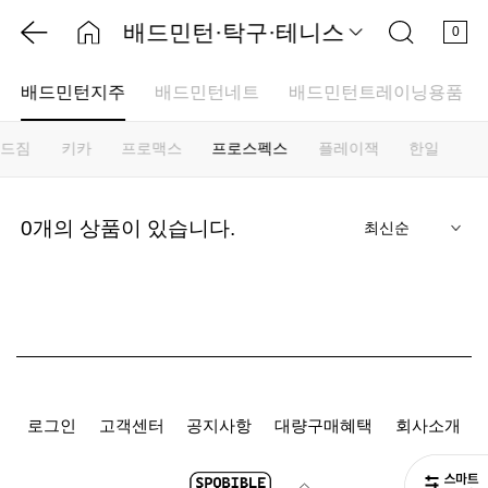
배드민턴·탁구·테니스
0
배드민턴지주
배드민턴네트
배드민턴트레이닝용품
키드짐
키카
프로맥스
프로스펙스
플레이잭
한일
기
0
개의 상품이 있습니다.
로그인
고객센터
공지사항
대량구매혜택
회사소개