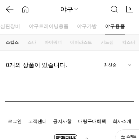
야구
0
구심판장비
야구트레이닝용품
야구가방
야구용품
스킬즈
스타
아이워너
에버라스트
키드짐
킥스터
기
0
개의 상품이 있습니다.
로그인
고객센터
공지사항
대량구매혜택
회사소개