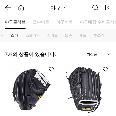
야구
0
야구글러브
포수미트
야구배트
야구배팅·수비글러
라인
스타
스포타임
썬버드
윌슨
제트
투쓰리
기
7
개의 상품이 있습니다.