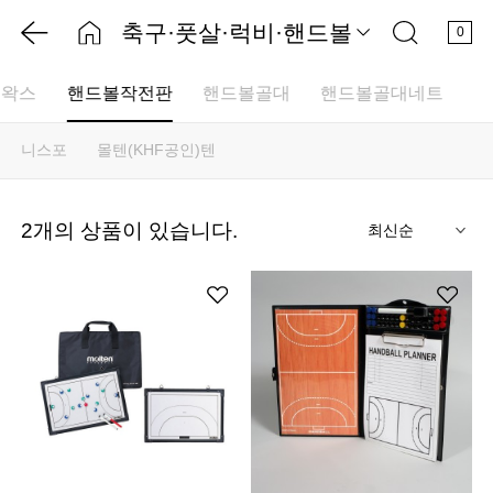
축구·풋살·럭비·핸드볼
0
볼왁스
핸드볼작전판
핸드볼골대
핸드볼골대네트
니스포
몰텐(KHF공인)텐
기
2
개의 상품이 있습니다.