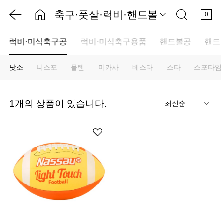
축구·풋살·럭비·핸드볼
0
럭비·미식축구공
럭비·미식축구용품
핸드볼공
핸드
낫소
니스포
몰텐
미카사
베스타
스타
스포타
기
1
개의 상품이 있습니다.