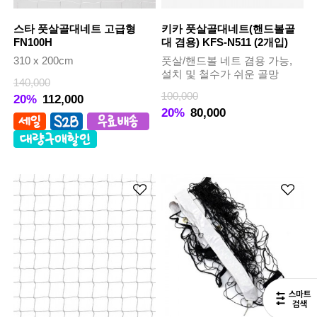
스타 풋살골대네트 고급형
키카 풋살골대네트(핸드볼골
FN100H
대 겸용) KFS-N511 (2개입)
310 x 200cm
풋살/핸드볼 네트 겸용 가능,
설치 및 철수가 쉬운 골망
140,000
100,000
20%
112,000
20%
80,000