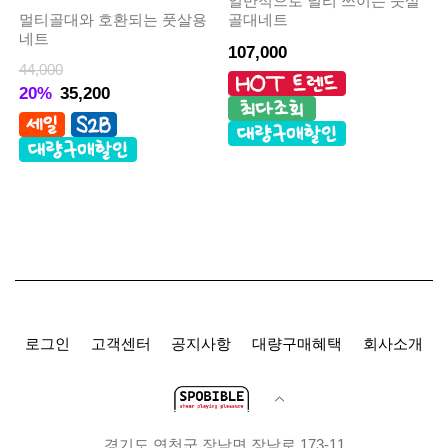
일반적으로 널리 쓰이는 풋살
멀티골대와 호환되는 풋살용
골대네트
네트
107,000
44,000
20%
35,200
로그인
고객센터
공지사항
대량구매혜택
회사소개
경기도 연천군 장남면 장남로 173-11