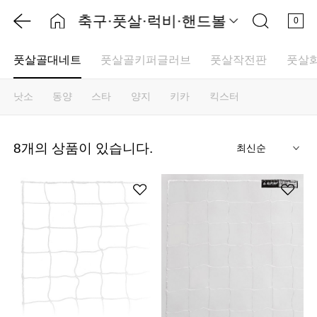
축구·풋살·럭비·핸드볼
0
풋살골대네트
풋살골키퍼글러브
풋살작전판
풋살
낫소
동양
스타
양지
키카
킥스터
기
8
개의 상품이 있습니다.