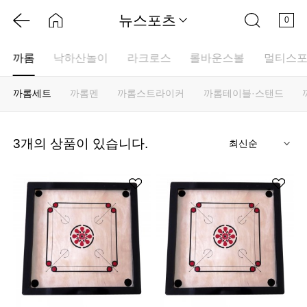
뉴스포츠
0
까롬
낙하산놀이
라크로스
롤바운스볼
멀티스
까롬세트
까롬멘
까롬스트라이커
까롬테이블·스탠드
기
3
개의 상품이 있습니다.