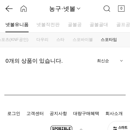
농구·넷볼
0
넷볼유니폼
넷볼작전판
골볼공
골볼골대
골프
포츠(KNF공인)
다우리
스타
스포바이블
스포타임
기
0
개의 상품이 있습니다.
로그인
고객센터
공지사항
대량구매혜택
회사소개