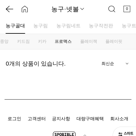
농구·넷볼
0
농구골대
농구림
농구림네트
농구작전판
농구
중앙
키드짐
키카
프로맥스
플레이잭
플레이핏
기
0
개의 상품이 있습니다.
로그인
고객센터
공지사항
대량구매혜택
회사소개