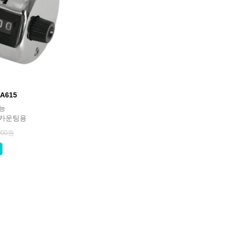
A615
가능
 카운팅용
000원