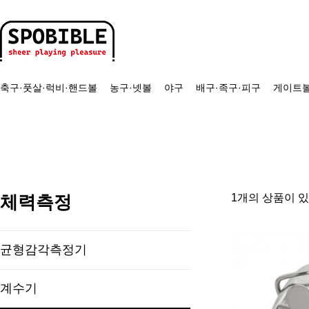
축구·풋살·럭비·핸드볼
농구·넷볼
야구
배구·족구·피구
게이트볼
체력측정
1개의 상품이 
균형감각측정기
계수기