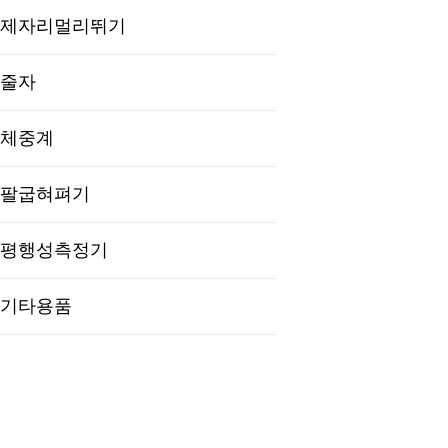
제자리멀리뛰기
줄자
체중계
팔굽혀펴기
평행성측정기
기타용품