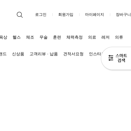
로그인
회원가입
마이페이지
장바구니
육상
헬스
체조
무술
훈련
체력측정
의료
레저
의류
브랜드
신상품
고객리뷰 · 납품
견적서요청
인스타그램
블로그 Π