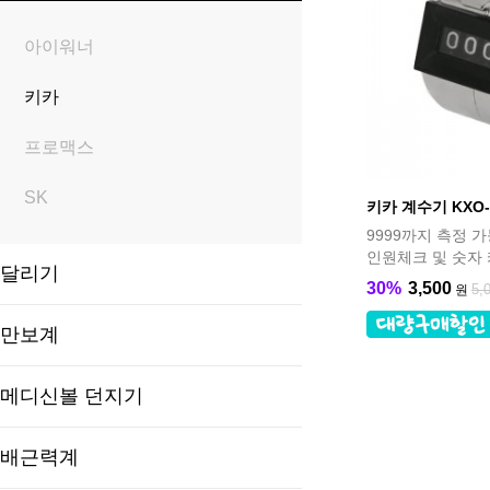
아이워너
키카
프로맥스
SK
키카 계수기 KXO-
9999까지 측정 
인원체크 및 숫자
달리기
30%
3,500
5,
원
만보계
메디신볼 던지기
배근력계