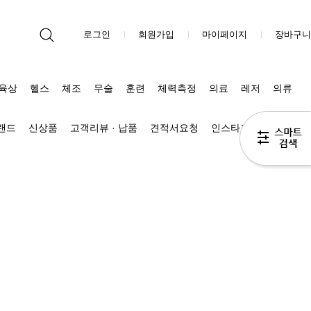
로그인
회원가입
마이페이지
장바구니
육상
헬스
체조
무술
훈련
체력측정
의료
레저
의류
브랜드
신상품
고객리뷰 · 납품
견적서요청
인스타그램
블로그 Π