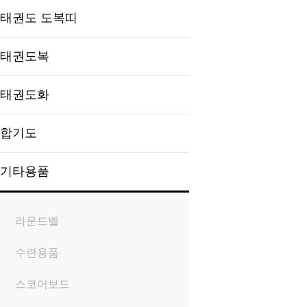
태권도 도복띠
태권도복
태권도화
합기도
기타용품
라운드벨
수련용품
스코어보드