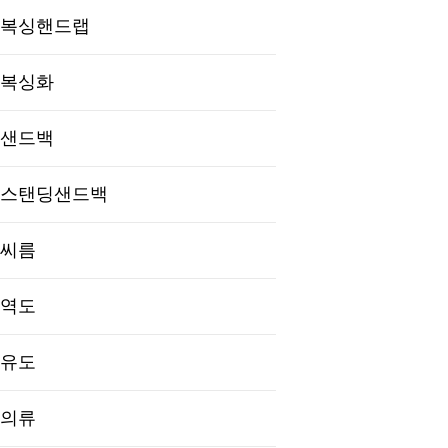
복싱핸드랩
복싱화
샌드백
스탠딩샌드백
씨름
역도
유도
의류