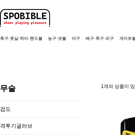
축구·풋살·럭비·핸드볼
농구·넷볼
야구
배구·족구·피구
게이트볼
무술
1개의 상품이 
검도
격투기글러브